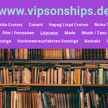
www.vipsonships.d
Aida Cruises
Cunard
Hapag Lloyd Cruises
Nicko 
Film / Fernsehen
Literatur
Mode
Musik / Tanz
nstige
Hochseekreuzfahrten Sonstige
Kontakt