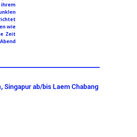
 ihrem
unklen
richtet
en wie
e Zeit
 Abend
n, Singapur ab/bis Laem Chabang