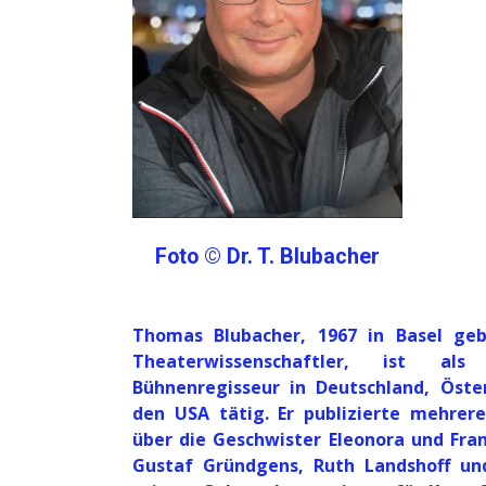
Foto © Dr. T. Blubacher
Thomas Blubacher, 1967 in Basel ge
Theaterwissenschaftler, ist a
Bühnenregisseur in Deutschland, Öste
den USA tätig. Er publizierte mehrere
über die Geschwister Eleonora und Fra
Gustaf Gründgens, Ruth Landshoff un