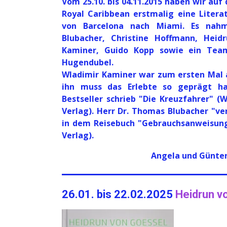
Vom 25.10. bis 04.11.2015 haben wir auf 
Royal Caribbean erstmalig eine Litera
von Barcelona nach Miami. Es nahm
Blubacher, Christine Hoffmann, Heid
Kaminer, Guido Kopp sowie ein Tea
Hugendubel.
Wladimir Kaminer war zum ersten Mal a
ihn muss das Erlebte so geprägt h
Bestseller schrieb "Die Kreuzfahrer"
Verlag). Herr Dr. Thomas Blubacher "ver
in dem Reisebuch "Gebrauchsanweisung
Verlag).
Angela und Günter
26.01. bis 22.02.2025
Heidrun v