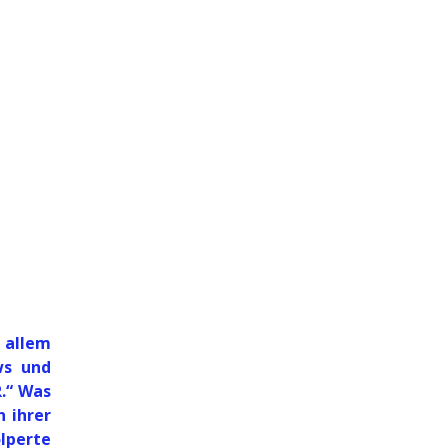
 allem
ws und
.“ Was
 ihrer
olperte