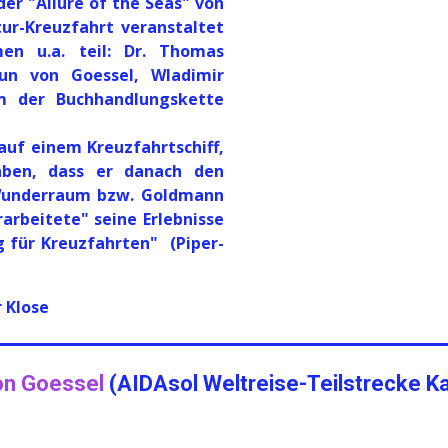
der "Allure of the Seas" von
tur-Kreuzfahrt veranstaltet
en u.a. teil: Dr. Thomas
run von Goessel, Wladimir
m der Buchhandlungskette
uf einem Kreuzfahrtschiff,
aben, dass er danach den
 (Wunderraum bzw. Goldmann
arbeitete" seine Erlebnisse
 für Kreuzfahrten" (Piper-
 Klose
on Goessel
(AIDAsol Weltreise-Teilstrecke K