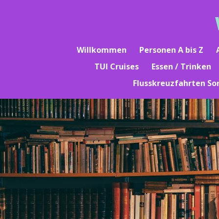
Zum
Hauptinhalt
springen
Willkommen
Personen A bis Z
TUI Cruises
Essen / Trinken
Flusskreuzfahrten So